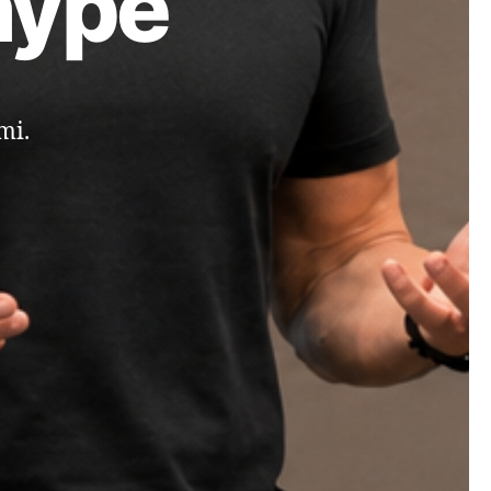
hype
mi.