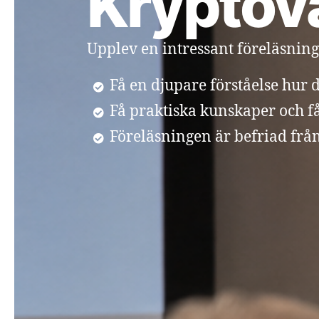
Kryptova
Upplev en intressant föreläsning
Få en djupare förståelse hur 
Få praktiska kunskaper och få
Föreläsningen är befriad från