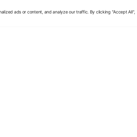
ized ads or content, and analyze our traffic. By clicking "Accept All",
Vad 
dig?
Henrik Beye
den fjärde 
hans vägle
förståelse 
den digital
tekniska det