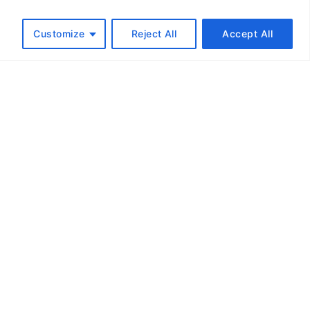
Customize
Reject All
Accept All
kan du förvänta
r, tar dig med på en resa in i
industriella revolutionen. Under
dning kommer du att få en
för de avgörande aspekterna av
a utvecklingen, utan att fastna i
aljer.