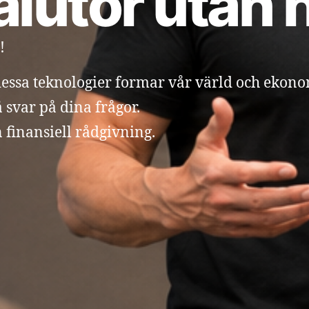
lutor utan 
!
dessa teknologier formar vår värld och ekono
 svar på dina frågor.
 finansiell rådgivning.